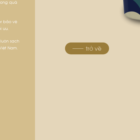
trong quá
er bảo vệ
i ưu.
 luôn sạch
trở về
 Việt Nam.