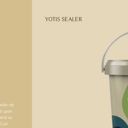
YOTIS SEALER
 bẩn rất
i gian.
hỏi sự
Cuối