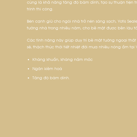
cùng là khả năng tăng độ bám dính, tạo sự thuận tiện 
trình thi công.
Bên cạnh giữ cho ngôi nhà trở nên sáng sạch, Yotis Seal
tường nhà trong nhiều năm, cho bề mặt được bền lâu tố
Các tính năng này giúp duy trì bề mặt tường ngoại thất
sẽ, thách thức thời tiết nhiệt đới mưa nhiều nóng ẩm tại
Kháng khuẩn, kháng nấm mốc
Ngăn kiềm hoá
Tăng độ bám dính.