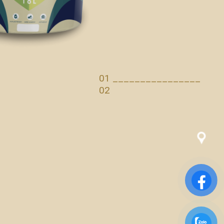
01 ________________
02