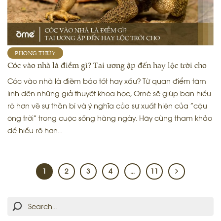
PHONG THỦY
Cóc vào nhà là điềm gì? Tai ương ập đến hay lộc trời cho
Cóc vào nhà là điềm báo tốt hay xấu? Từ quan điểm tâm
linh đến những giả thuyết khoa học, Orné sẽ giúp bạn hiểu
rõ hơn về sự thần bí và ý nghĩa của sự xuất hiện của “cậu
ông trời” trong cuộc sống hàng ngày. Hãy cùng tham khảo
để hiểu rõ hơn…
1
2
3
4
…
11