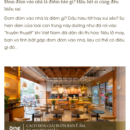
Đom đóm vào nhà là điềm báo gì? Hầu hết ai cũng đều
hiểu sai
Đom đóm vào nhà là điềm gì? Dấu hiệu tốt hay xui xẻo? Sự
hiện diện của loài côn trùng này dường như đã rơi vào
“truyền thuyết” khi Việt Nam đã dần đô thị hóa. Nếu lỡ may,
bạn vô tình bắt gặp đom đóm vào nhà, liệu có thể có điều
gì đó…