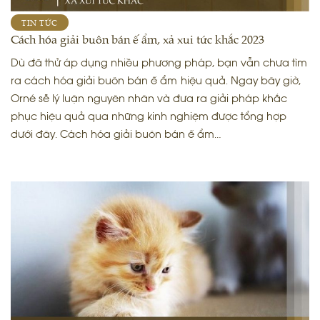
TIN TỨC
Cách hóa giải buôn bán ế ẩm, xả xui tức khắc 2023
Dù đã thử áp dụng nhiều phương pháp, bạn vẫn chưa tìm
ra cách hóa giải buôn bán ế ẩm hiệu quả. Ngay bây giờ,
Orné sẽ lý luận nguyên nhân và đưa ra giải pháp khắc
phục hiệu quả qua những kinh nghiệm được tổng hợp
dưới đây. Cách hóa giải buôn bán ế ẩm…