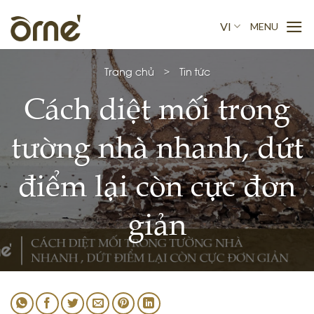
Skip
to
VI
content
Trang chủ
>
Tin tức
Cách diệt mối trong
tường nhà nhanh, dứt
điểm lại còn cực đơn
giản