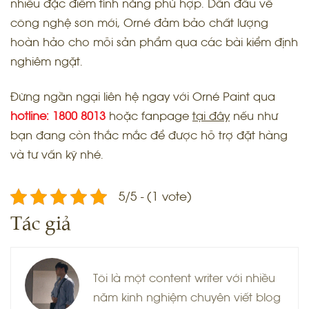
nhiều đặc điểm tính năng phù hợp. Dẫn đầu về
công nghệ sơn mới, Orné đảm bảo chất lượng
hoàn hảo cho mỗi sản phẩm qua các bài kiểm định
nghiêm ngặt.
Đừng ngần ngại liên hệ ngay với Orné Paint qua
hotline:
1800 8013
hoặc fanpage
tại đây
nếu như
bạn đang còn thắc mắc để được hỗ trợ đặt hàng
và tư vấn kỹ nhé.
5/5 - (1 vote)
Tác giả
Tôi là một content writer với nhiều
năm kinh nghiệm chuyên viết blog