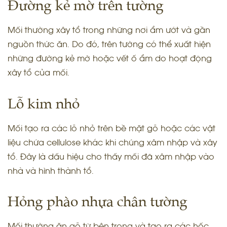
Đường kẻ mờ trên tường
Mối thường xây tổ trong những nơi ẩm ướt và gần
nguồn thức ăn. Do đó, trên tường có thể xuất hiện
những đường kẻ mờ hoặc vết ố ẩm do hoạt động
xây tổ của mối.
Lỗ kim nhỏ
Mối tạo ra các lỗ nhỏ trên bề mặt gỗ hoặc các vật
liệu chứa cellulose khác khi chúng xâm nhập và xây
tổ. Đây là dấu hiệu cho thấy mối đã xâm nhập vào
nhà và hình thành tổ.
Hỏng phào nhựa chân tường
Mối thường ăn gỗ từ bên trong và tạo ra các hốc