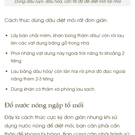
Dùng dầu luyn, dầu hỏa, cồn 90 độ để diệt mối tại nhà
Cách thức dùng dầu diệt mối rất đơn giản:
Lấy bàn chải mềm, khăn bông thấm dầu/ cồn rồi lau
lên các vật dụng bằng gỗ trong nhà
Phơi những vật dụng này ngoài trời nắng to khoảng 2
tiếng
Lau bằng dầu hỏa/ cồn lần hai rồi phơi đồ đạc ngoài
nắng thêm 2-3 tiếng
Dùng khăn có thấm xà phòng lau sạch.
Đổ nước nóng ngập tổ mối
Đây là cách thức cực kỳ đơn giản nhưng khi sử
dụng nước nóng để diệt mối, bạn cần phải cẩn
thận để không bị bỏng. Bạn cũng cần phải tránh sử