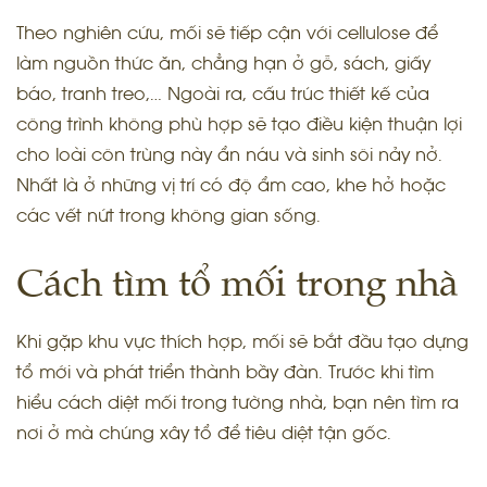
Theo nghiên cứu, mối sẽ tiếp cận với cellulose để
làm nguồn thức ăn, chẳng hạn ở gỗ, sách, giấy
báo, tranh treo,… Ngoài ra, cấu trúc thiết kế của
công trình không phù hợp sẽ tạo điều kiện thuận lợi
cho loài côn trùng này ẩn náu và sinh sôi nảy nở.
Nhất là ở những vị trí có độ ẩm cao, khe hở hoặc
các vết nứt trong không gian sống.
Cách tìm tổ mối trong nhà
Khi gặp khu vực thích hợp, mối sẽ bắt đầu tạo dựng
tổ mới và phát triển thành bầy đàn. Trước khi tìm
hiểu cách diệt mối trong tường nhà, bạn nên tìm ra
nơi ở mà chúng xây tổ để tiêu diệt tận gốc.