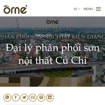
Skip
to
VI
content
Trang chủ
>
Tin tức
Đại lý phân phối sơn
nội thất Củ Chi