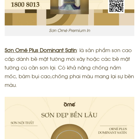
Sơn Orné Premium In
Sơn Orné Plus Dominant Satin
: là sản p
hẩm sơn cao
cấp dành
bề mặt tường mới xây hoặc các bề mặt
tường cũ cần sơn lại. Có khả năng chống nấm
mốc, bám bụi cao,chống phai màu mang lại sự bền
màu.