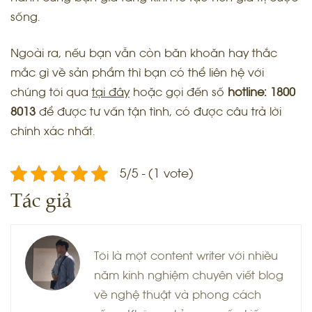
sống.
Ngoài ra, nếu bạn vẫn còn băn khoăn hay thắc
mắc gì về sản phẩm thì bạn có thể liên hệ với
chúng tôi qua
tại đây
hoặc gọi đến số
hotline:
1800
8013
để được tư vấn tận tình, có được câu trả lời
chính xác nhất.
5/5 - (1 vote)
Tác giả
Tôi là một content writer với nhiều
năm kinh nghiệm chuyên viết blog
về nghệ thuật và phong cách