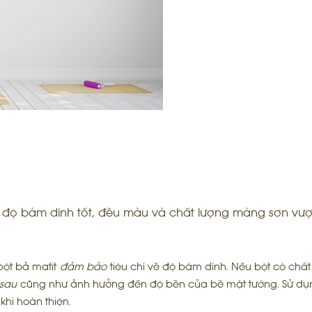
độ bám dính tốt, đều màu và chất lượng màng sơn vượt 
bột bả matit
đảm bảo
tiêu chí về độ bám dính. Nếu bột có chất
sau
cũng như ảnh hưởng đến độ bền của bề mặt tường. Sử dụn
u
khi hoàn thiện.