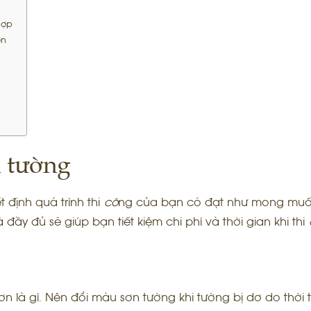
hợp
ơn
 tường
 định quá trình thi
cô
ng của bạn có đạt như mong muố
đầy đủ sẽ giúp bạn tiết kiệm chi phí và thời gian khi thi
là gì. Nên đổi màu sơn tường khi tường bị dơ do thời ti