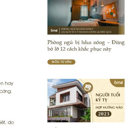
Phòng ngủ bị hầm nóng – Đừng
bỏ lỡ 12 cách khắc phục này
GÓC TƯ VẤN
n hay
cô
ng.
ết, do