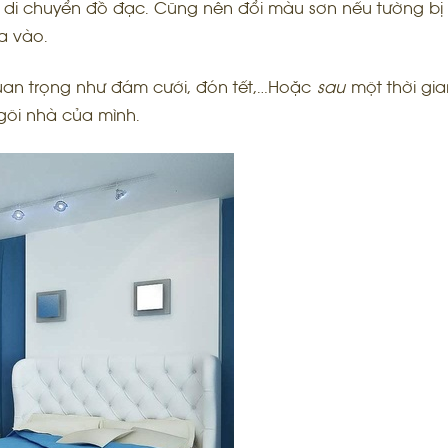
di chuyển đồ đạc. Cũng nên đổi màu sơn nếu tường bị 
a vào.
quan trọng như đám cưới, đón tết,…Hoặc
sau
một thời gia
gôi nhà của mình.