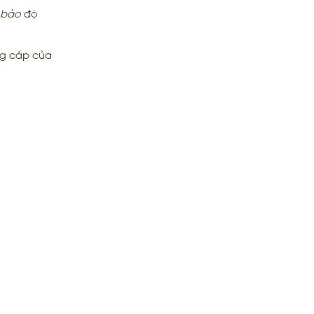
 bảo
độ
ng cấp của