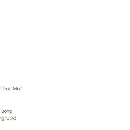
trội. Một
 lượng
g từ 2-3