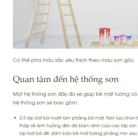
Có thể pha màu sắc yêu thích theo màu sơn gốc.
Quan tâm đến hệ thống sơn
Một hệ thống sơn đầy đủ sẽ giúp bề mặt tường có 
hệ thống sơn sẽ bao gồm:
2-3 lớp bột bả matit làm phẳng bề mặt: Nên lựa chọn 
thấp sẽ ảnh hưởng đến độ bám dính của các lớp sơn
lớp bột bả để
đảm bảo
bề mặt tường phẳng mịn
sa