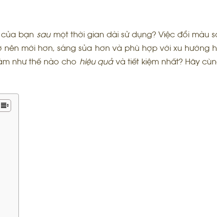
à của bạn
sau
một thời gian dài sử dụng? Việc đổi màu 
rở nên mới hơn, sáng sủa hơn và phù hợp với xu hướng 
àm như thế nào cho
hiệu quả
và tiết kiệm nhất? Hãy cùn