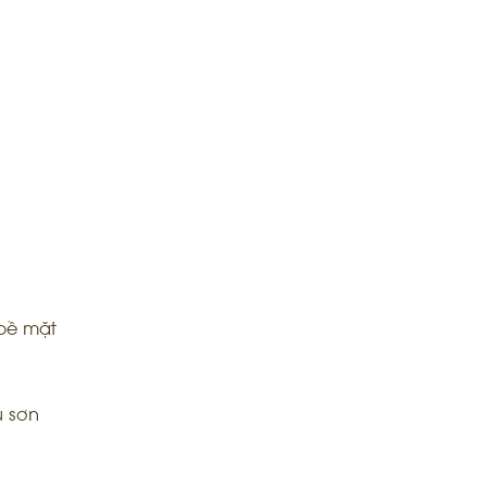
 bề mặt
u sơn