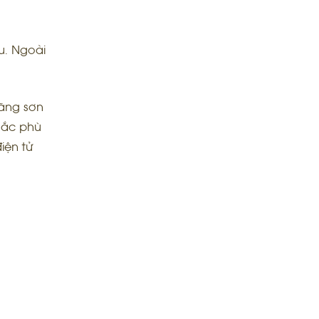
u. Ngoài
ãng sơn
sắc phù
iện tử