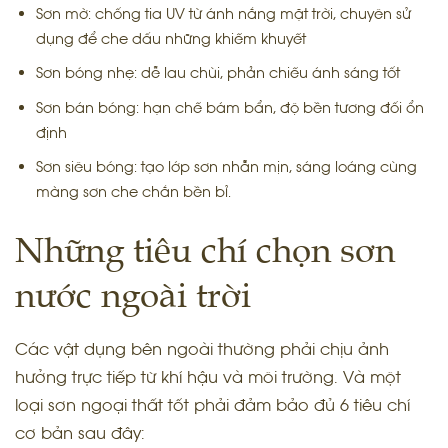
Sơn mờ: chống tia UV từ ánh nắng mặt trời, chuyên sử
dụng để che dấu những khiếm khuyết
Sơn bóng nhẹ: dễ lau chùi, phản chiếu ánh sáng tốt
Sơn bán bóng: hạn chế bám bẩn, độ bền tương đối ổn
định
Sơn siêu bóng: tạo lớp sơn nhẵn mịn, sáng loáng cùng
màng sơn che chắn bền bỉ.
Những tiêu chí chọn sơn
nước ngoài trời
Các vật dụng bên ngoài thường phải chịu ảnh
hưởng trực tiếp từ khí hậu và môi trường. Và một
loại sơn ngoại thất tốt phải đảm bảo đủ 6 tiêu chí
cơ bản sau đây: