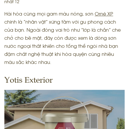
nhất 12
Hài hòa cùng mọi gam màu nóng, sơn
Orné XP
chính là “nhân vật” xứng tầm với gu phong cách
của bạn. Ngoài đóng vai trò như “lớp lá chắn” che
chở cho bề mặt, đây còn được xem là dòng sơn
nước ngoại thất khiến cho tổng thể ngôi nhà bạn
đậm chất nghệ thuật khi hòa quyện cùng nhiều
màu sắc khác nhau.
Yotis Exterior