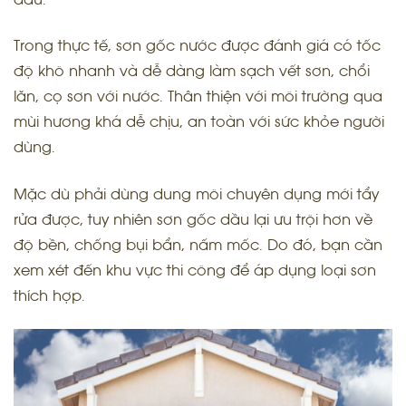
Trong thực tế, sơn gốc nước được đánh giá có tốc
độ khô nhanh và dễ dàng làm sạch vết sơn, chổi
lăn, cọ sơn với nước. Thân thiện với môi trường qua
mùi hương khá dễ chịu, an toàn với sức khỏe người
dùng.
Mặc dù phải dùng dung môi chuyên dụng mới tẩy
rửa được, tuy nhiên sơn gốc dầu lại ưu trội hơn về
độ bền, chống bụi bẩn, nấm mốc. Do đó, bạn cần
xem xét đến khu vực thi công để áp dụng loại sơn
thích hợp.