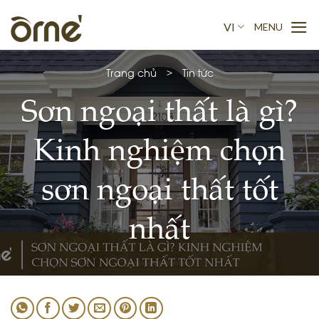
Skip
to
VI
content
Trang chủ
>
Tin tức
Sơn ngoại thất là gì?
Kinh nghiệm chọn
sơn ngoại thất tốt
nhất