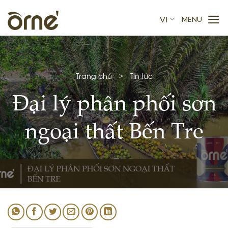
Skip
to
VI
content
Trang chủ
>
Tin tức
Đại lý phân phối sơn
ngoại thất Bến Tre