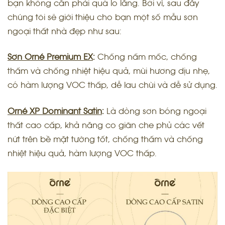
bạn không cần phải quá lo lắng. Bởi vì, sau đây
chúng tôi sẽ giới thiệu cho bạn một số mẫu sơn
ngoại thất nhà đẹp như sau:
Sơn Orné Premium EX
:
Chống nấm mốc, chống
thấm và chống nhiệt hiệu quả, mùi hương dịu nhẹ,
có hàm lượng VOC thấp, dễ lau chùi và dễ sử dụng.
Orné XP Dominant Satin
:
Là dòng sơn bóng ngoại
thất cao cấp, khả năng co giãn che phủ các vết
nứt trên bề mặt tường tốt, chống thấm và chống
nhiệt hiệu quả, hàm lượng VOC thấp.