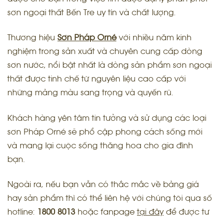
sơn ngoại thất Bến Tre uy tín và chất lượng.
Thương hiệu
Sơn Pháp Orné
với nhiều năm kinh
nghiệm trong sản xuất và chuyên cung cấp dòng
sơn nước, nổi bật nhất là dòng sản phẩm sơn ngoại
thất được tinh chế từ nguyên liệu cao cấp với
những mảng màu sang trọng và quyến rũ.
Khách hàng yên tâm tin tưởng và sử dụng các loại
sơn Pháp Orné sẽ phổ cập phong cách sống mới
và mang lại cuộc sống thăng hoa cho gia đình
bạn.
Ngoài ra, nếu bạn vẫn có thắc mắc về bảng giá
hay sản phẩm thì có thể liên hệ với chúng tôi qua số
hotline:
1800 8013
hoặc fanpage
tại đây
để được tư