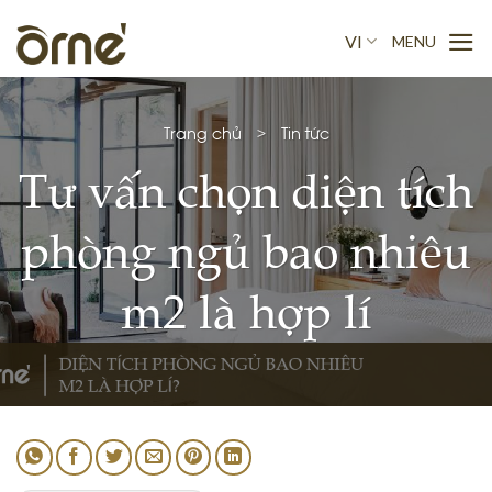
Skip
to
VI
content
Trang chủ
>
Tin tức
Tư vấn chọn diện tích
phòng ngủ bao nhiêu
m2 là hợp lí