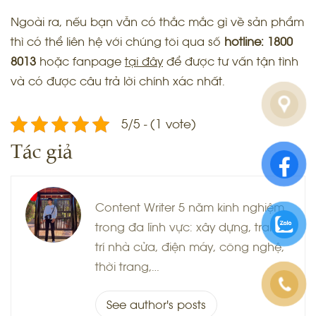
Ngoài ra, nếu bạn vẫn có thắc mắc gì về sản phẩm
thì có thể liên hệ với chúng tôi qua
số
hotline:
1800
8013
hoặc fanpage
tại đây
để được tư vấn tận tình
và có được câu trả lời chính xác nhất.
5/5 - (1 vote)
Tác giả
Content Writer 5 năm kinh nghiệm
trong đa lĩnh vực: xây dựng, trang
trí nhà cửa, điện máy, công nghệ,
thời trang,…
See author's posts